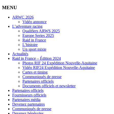
MENU
ARWC 2026
Vidéo annonce
L’adventure racing
Qualifiers ARWS 2025
Europe Series 2025
Raid in France
L’histoire
Un sport mixte
Actualités
Raid in France – Édition 2024
Photos RIF 24 Expédition Nouvelle-Aquitaine
Vidéo RIF24 Expédition Nouvelle-Aquitaine
Cartes et timing
Communiqués de presse
Partenaires officiels
Documents officiels et newsletter
Partenaires officiels
Fournisseurs officiels
Partenaires média
Devenez partenaires
Communiqués de presse
Devenez bénévoles